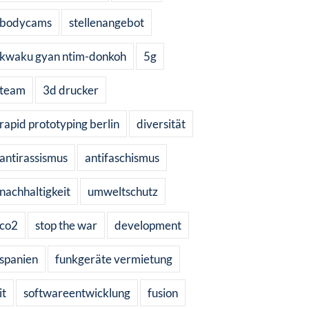
bodycams
stellenangebot
kwaku gyan ntim-donkoh
5g
team
3d drucker
rapid prototyping berlin
diversität
antirassismus
antifaschismus
nachhaltigkeit
umweltschutz
co2
stop the war
development
spanien
funkgeräte vermietung
it
softwareentwicklung
fusion