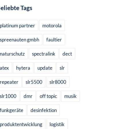
eliebte Tags
platinum partner
motorola
spreenauten gmbh
faultier
naturschutz
spectralink
dect
atex
hytera
update
slr
repeater
slr5500
slr8000
slr1000
dmr
off topic
musik
funkgeräte
desinfektion
produktentwicklung
logistik