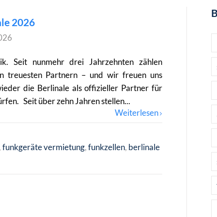
B
ale 2026
026
ik. Seit nunmehr drei Jahrzehnten zählen
ren treuesten Partnern – und wir freuen uns
der die Berlinale als offizieller Partner für
fen. Seit über zehn Jahren stellen...
Weiterlesen
funkgeräte vermietung
funkzellen
berlinale