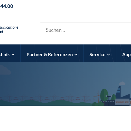
.44.00
chnik
Partner & Referenzen
Service
App