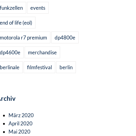
funkzellen
events
end of life (eol)
motorola r7 premium
dp4800e
dp4600e
merchandise
berlinale
filmfestival
berlin
rchiv
März 2020
April 2020
Mai 2020