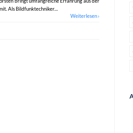
orsten bringt umfangreiche Erfahrung aus der
t. Als Bildfunktechniker...
Weiterlesen
A