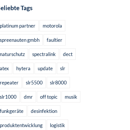
eliebte Tags
platinum partner
motorola
spreenauten gmbh
faultier
naturschutz
spectralink
dect
atex
hytera
update
slr
repeater
slr5500
slr8000
slr1000
dmr
off topic
musik
funkgeräte
desinfektion
produktentwicklung
logistik