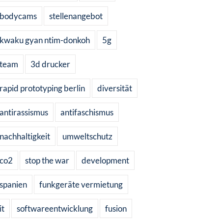
bodycams
stellenangebot
kwaku gyan ntim-donkoh
5g
team
3d drucker
rapid prototyping berlin
diversität
antirassismus
antifaschismus
nachhaltigkeit
umweltschutz
co2
stop the war
development
spanien
funkgeräte vermietung
it
softwareentwicklung
fusion