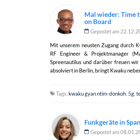
Mal wieder: Time t
on Board
Gepostet am 22.12.2
Mit unserem neusten Zugang durch K
RF Engineer & Projektmanager (Ma
Spreenautilus und darüber freuen wi
absolviert in Berlin, bringt Kwaku neb
Tags:
kwaku gyan ntim-donkoh
5g
t
Funkgeräte in Span
Gepostet am 08.01.2