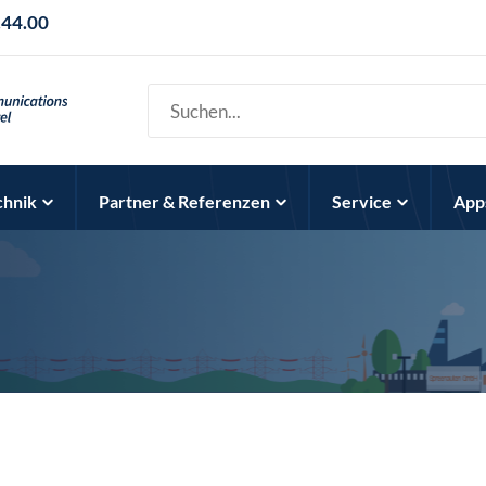
.44.00
chnik
Partner & Referenzen
Service
App