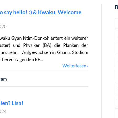
B
o say hello! :) & Kwaku, Welcome
020
waku Gyan Ntim-Donkoh entert ein weiterer
ster) und Physiker (BA) die Planken der
r uns sehr. Aufgewachsen in Ghana, Studium
en hervorragenden RF...
Weiterlesen
eam
ien? Lisa!
024