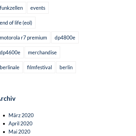
funkzellen
events
end of life (eol)
motorola r7 premium
dp4800e
dp4600e
merchandise
berlinale
filmfestival
berlin
rchiv
März 2020
April 2020
Mai 2020