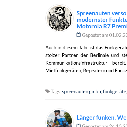
Spreenauten versor
modernster Funktec
Motorola R7 Prem
Gepostet am 01.02.2
Auch in diesem Jahr ist das Funkgerä
stolzer Partner der Berlinale und ste
Kommunikationsinfrastruktur bere
Mietfunkgeräten, Repeatern und Funkzel
Tags:
spreenauten gmbh
funkgeräte
Länger funken. We
Gepostet am 24.10.2