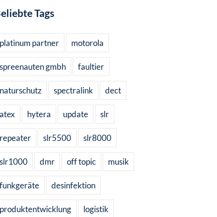
eliebte Tags
platinum partner
motorola
spreenauten gmbh
faultier
naturschutz
spectralink
dect
atex
hytera
update
slr
repeater
slr5500
slr8000
slr1000
dmr
off topic
musik
funkgeräte
desinfektion
produktentwicklung
logistik