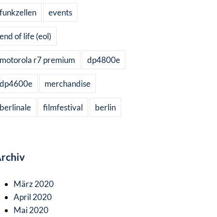
funkzellen
events
end of life (eol)
motorola r7 premium
dp4800e
dp4600e
merchandise
berlinale
filmfestival
berlin
rchiv
März 2020
April 2020
Mai 2020