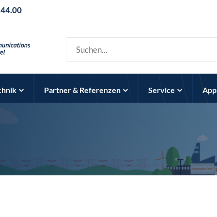
.44.00
chnik
Partner & Referenzen
Service
App