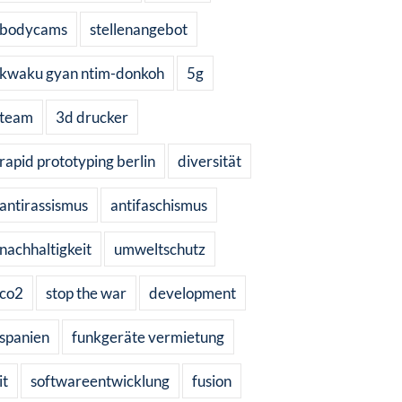
bodycams
stellenangebot
kwaku gyan ntim-donkoh
5g
team
3d drucker
rapid prototyping berlin
diversität
antirassismus
antifaschismus
nachhaltigkeit
umweltschutz
co2
stop the war
development
spanien
funkgeräte vermietung
it
softwareentwicklung
fusion