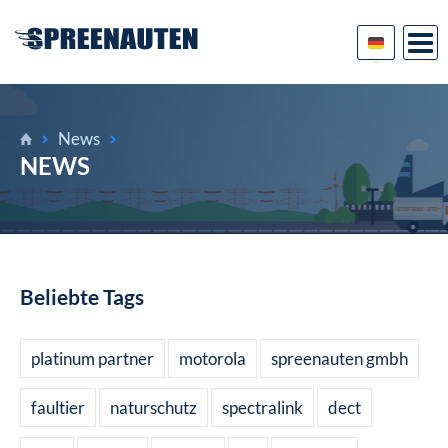
News
NEWS
Beliebte Tags
platinum partner
motorola
spreenauten gmbh
faultier
naturschutz
spectralink
dect