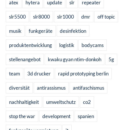
atex
hytera
update
slr
repeater
slr5500
slr8000
slr1000
dmr
off topic
musik
funkgeräte
desinfektion
produktentwicklung
logistik
bodycams
stellenangebot
kwaku gyan ntim-donkoh
5g
team
3d drucker
rapid prototyping berlin
diversität
antirassismus
antifaschismus
nachhaltigkeit
umweltschutz
co2
stop the war
development
spanien